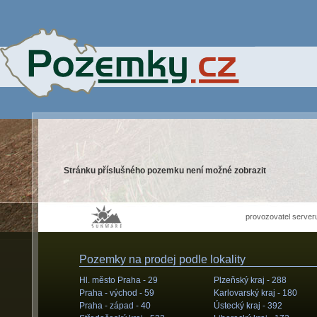
Stránku příslušného pozemku není možné zobrazit
provozovatel server
Pozemky na prodej podle lokality
Hl. město Praha -
29
Plzeňský kraj -
288
Praha - východ -
59
Karlovarský kraj -
180
Praha - západ -
40
Ústecký kraj -
392