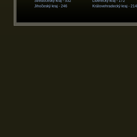
Středočeský kraj -
532
Liberecký kraj -
172
Jihočeský kraj -
246
Královehradecký kraj -
214