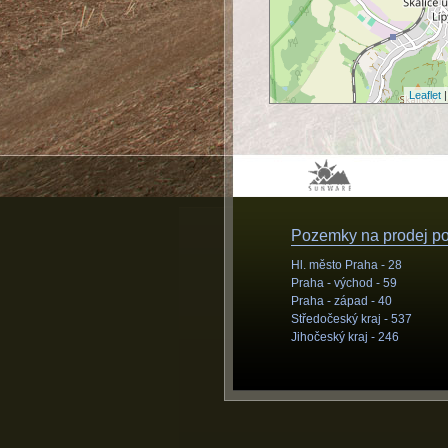
Leaflet
|
Pozemky na prodej pod
Hl. město Praha -
28
Praha - východ -
59
Praha - západ -
40
Středočeský kraj -
537
Jihočeský kraj -
246