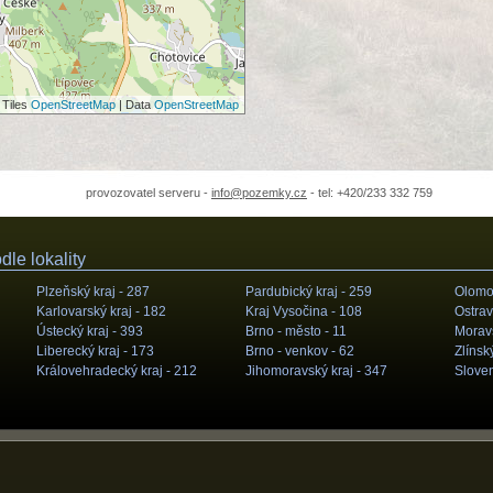
 Tiles
OpenStreetMap
| Data
OpenStreetMap
provozovatel serveru -
info@pozemky.cz
- tel: +420/233 332 759
le lokality
Plzeňský kraj -
287
Pardubický kraj -
259
Olomou
Karlovarský kraj -
182
Kraj Vysočina -
108
Ostrav
Ústecký kraj -
393
Brno - město -
11
Moravs
Liberecký kraj -
173
Brno - venkov -
62
Zlínský
Královehradecký kraj -
212
Jihomoravský kraj -
347
Slove