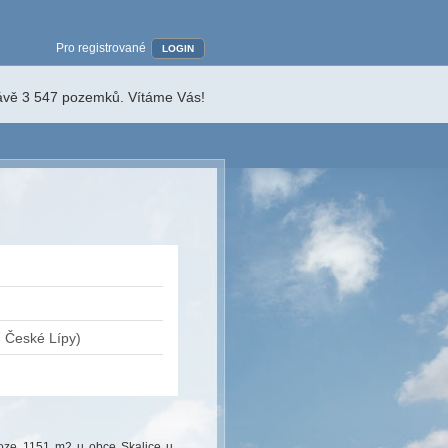
Pro registrované
LOGIN
rávě 3 547 pozemků. Vítáme Vás!
u České Lípy)
oze 1151 m2 u obce Skalice u