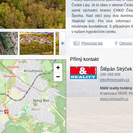
České Lípy. Je to obec v okrese Česká
samé východní hranici CHKO České
Šporka. Nad obcí jsou dva dominan
Skalický vrch. Pro více informací
neváhejte kontaktovat. S případným
v našem hypotečním centru.
Přeposlat dál
Odeslat
Přímý kontakt
+
Štěpán Strýček
296 399 006
−
info@mmreality.cz
M&M reality holding 
Krakovská 583/9, Pr
www.mmreality.cz