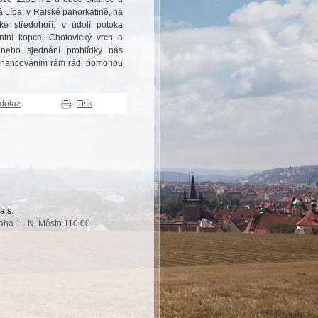
 Lípa, v Ralské pahorkatině, na
 středohoří, v údolí potoka
tní kopce, Chotovický vrch a
 nebo sjednání prohlídky nás
 financováním rám rádi pomohou
 dotaz
Tisk
a.s.
aha 1 - N. Město 110 00