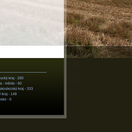
cký kraj -
280
a - město -
60
koslezský kraj -
333
 kraj -
148
nsko -
0