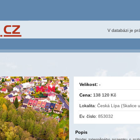
V databázi je p
Velikost:
-
Cena:
138 120 Kč
Lokalita:
Česká Lípa (Skalice 
Ev. číslo:
853032
Popis
Prodej zalesněného pozemku o rozl