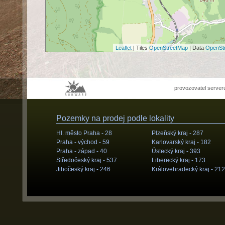
Leaflet
| Tiles
OpenStreetMap
| Data
OpenSt
provozovatel server
Pozemky na prodej podle lokality
Hl. město Praha -
28
Plzeňský kraj -
287
Praha - východ -
59
Karlovarský kraj -
182
Praha - západ -
40
Ústecký kraj -
393
Středočeský kraj -
537
Liberecký kraj -
173
Jihočeský kraj -
246
Královehradecký kraj -
212