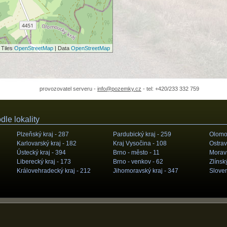
 Tiles
OpenStreetMap
| Data
OpenStreetMap
provozovatel serveru -
info@pozemky.cz
- tel: +420/233 332 759
le lokality
Plzeňský kraj -
287
Pardubický kraj -
259
Olomou
Karlovarský kraj -
182
Kraj Vysočina -
108
Ostrav
Ústecký kraj -
394
Brno - město -
11
Moravs
Liberecký kraj -
173
Brno - venkov -
62
Zlínský
Královehradecký kraj -
212
Jihomoravský kraj -
347
Slove