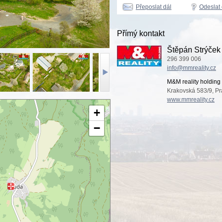
Přeposlat dál
Odeslat
Přímý kontakt
Štěpán Strýček
296 399 006
info@mmreality.cz
M&M reality holding 
Krakovská 583/9, Pr
www.mmreality.cz
+
−