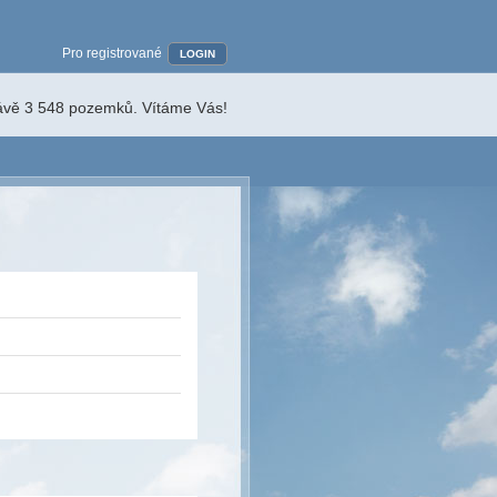
Pro registrované
LOGIN
rávě 3 548 pozemků. Vítáme Vás!