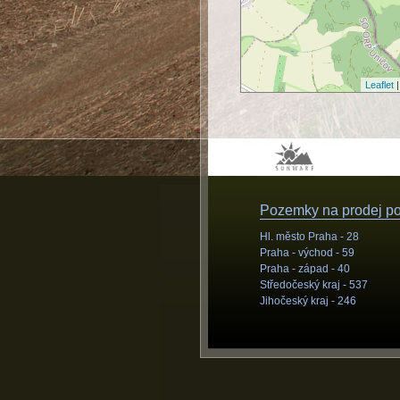
Leaflet
|
Pozemky na prodej pod
Hl. město Praha -
28
Praha - východ -
59
Praha - západ -
40
Středočeský kraj -
537
Jihočeský kraj -
246