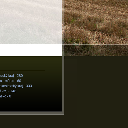
cký kraj -
280
a - město -
60
koslezský kraj -
333
 kraj -
148
nsko -
0