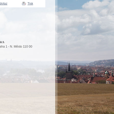
 dotaz
Tisk
a.s.
aha 1 - N. Město 110 00