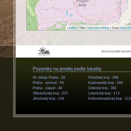
Leaflet
| Tiles
OpenStreetMap
| Data
OpenSt
provozovatel server
Pozemky na prodej podle lokality
Hl. město Praha -
28
Plzeňský kraj -
288
Praha - východ -
59
Karlovarský kraj -
180
Praha - západ -
40
Ústecký kraj -
392
Středočeský kraj -
537
Liberecký kraj -
173
Jihočeský kraj -
246
Královehradecký kraj -
213