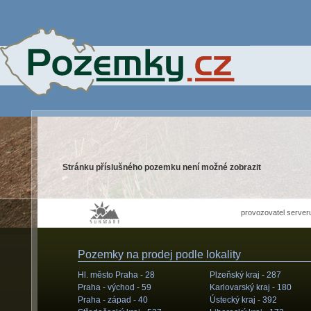
Stránku příslušného pozemku není možné zobrazit
provozovatel server
Pozemky na prodej podle lokality
Hl. město Praha -
28
Plzeňský kraj -
287
Praha - východ -
59
Karlovarský kraj -
180
Praha - západ -
40
Ústecký kraj -
392