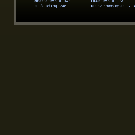
Středočeský kraj -
537
Liberecký kraj -
173
Jihočeský kraj -
246
Královehradecký kraj -
213