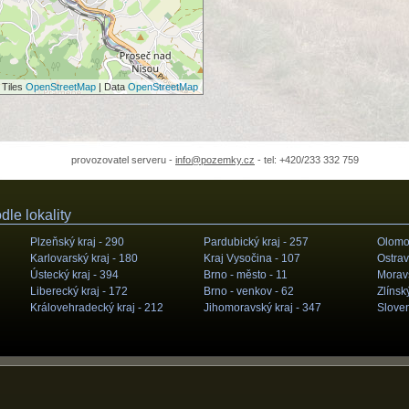
 Tiles
OpenStreetMap
| Data
OpenStreetMap
provozovatel serveru -
info@pozemky.cz
- tel: +420/233 332 759
le lokality
Plzeňský kraj -
290
Pardubický kraj -
257
Olomou
Karlovarský kraj -
180
Kraj Vysočina -
107
Ostrav
Ústecký kraj -
394
Brno - město -
11
Moravs
Liberecký kraj -
172
Brno - venkov -
62
Zlínský
Královehradecký kraj -
212
Jihomoravský kraj -
347
Slove