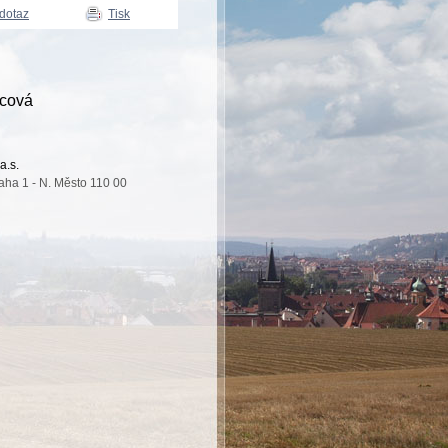
 dotaz
Tisk
cová
a.s.
aha 1 - N. Město 110 00