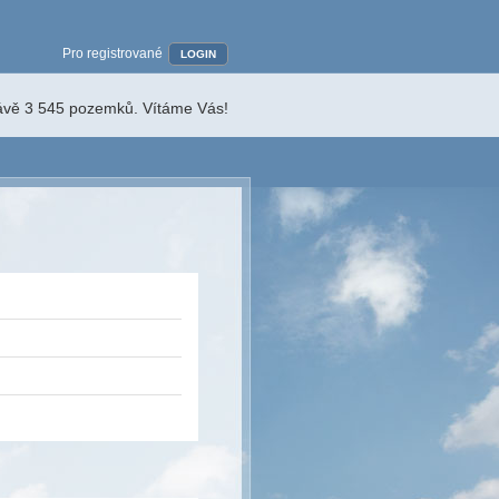
Pro registrované
LOGIN
rávě 3 545 pozemků. Vítáme Vás!