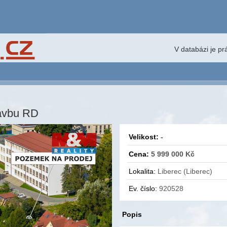
V databázi je p
avbu RD
Velikost:
-
Cena:
5 999 000 Kč
Lokalita:
Liberec (Liberec)
Ev. číslo:
920528
Popis