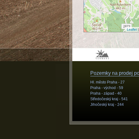
Leaflet
|
Pozemky na prodej pod
Hl. město Praha -
27
Praha - východ -
59
Praha - západ -
40
Středočeský kraj -
541
Jihočeský kraj -
244