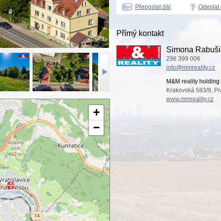
Přeposlat dál
Odeslat
Přímý kontakt
Simona Rabuši
296 399 006
info@mmreality.cz
M&M reality holding 
Krakovská 583/9, Pr
www.mmreality.cz
+
−