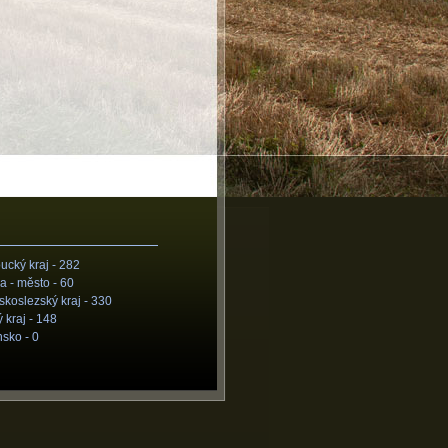
cký kraj -
282
a - město -
60
koslezský kraj -
330
 kraj -
148
nsko -
0