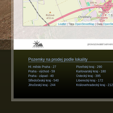
Leaflet
| Tiles
OpenStreetMap
| Data
OpenSt
provozovatel server
Pozemky na prodej podle lokality
Hl. město Praha -
27
Plzeňský kraj -
290
Praha - východ -
59
Karlovarský kraj -
180
Praha - západ -
40
Ústecký kraj -
395
Středočeský kraj -
540
Liberecký kraj -
172
Jihočeský kraj -
244
Královehradecký kraj -
212