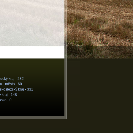
cký kraj -
282
a - město -
60
koslezský kraj -
331
 kraj -
148
nsko -
0