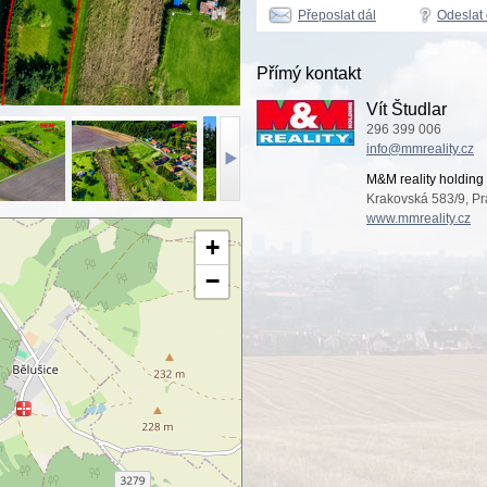
Přeposlat dál
Odeslat
Přímý kontakt
Vít Študlar
296 399 006
info@mmreality.cz
M&M reality holding 
Krakovská 583/9, Pr
www.mmreality.cz
+
−