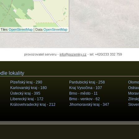
 Tiles
OpenStreetMap
| Data
OpenStreetMap
provozovatel serveru -
info@pozemky.cz
- tel: +420/233 332 759
le lokality
Plzeňský kraj -
290
Pardubický kraj -
258
Olomou
Karlovarský kraj -
180
Kraj Vysočina -
107
Ostrav
Ústecký kraj -
395
Brno - město -
11
Moravs
Liberecký kraj -
172
Brno - venkov -
62
Zlínský
Královehradecký kraj -
212
Jihomoravský kraj -
347
Slove