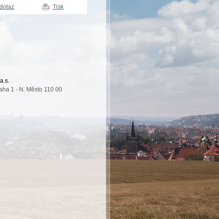
 dotaz
Tisk
a.s.
aha 1 - N. Město 110 00