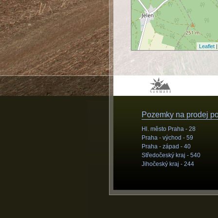
Leaflet
|
Pozemky na prodej pod
Hl. město Praha -
28
Praha - východ -
59
Praha - západ -
40
Středočeský kraj -
540
Jihočeský kraj -
244