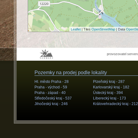
Leaflet
| Tiles
OpenStreetMap
| Data
OpenSt
provozovatel server
Pozemky na prodej podle lokality
Hl. město Praha -
28
Plzeňský kraj -
287
Praha - východ -
59
Karlovarský kraj -
182
Praha - západ -
40
Ústecký kraj -
394
Středočeský kraj -
537
Liberecký kraj -
173
Jihočeský kraj -
246
Královehradecký kraj -
212