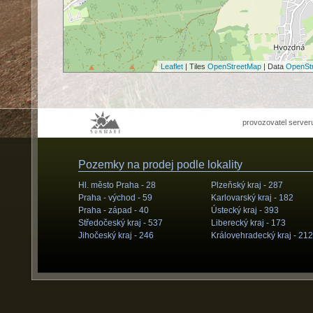
Leaflet
| Tiles
OpenStreetMap
| Data
OpenSt
provozovatel server
Pozemky na prodej podle lokality
Hl. město Praha -
28
Plzeňský kraj -
287
Praha - východ -
59
Karlovarský kraj -
182
Praha - západ -
40
Ústecký kraj -
393
Středočeský kraj -
537
Liberecký kraj -
173
Jihočeský kraj -
246
Královehradecký kraj -
212