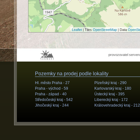
Leaflet
| Tiles
OpenStreetMap
| Data
OpenSt
provozovatel server
Pozemky na prodej podle lokality
Hl. město Praha -
27
Plzeňský kraj -
290
Praha - východ -
59
Karlovarský kraj -
180
Praha - západ -
40
Ústecký kraj -
395
Středočeský kraj -
542
Liberecký kraj -
172
Jihočeský kraj -
244
Královehradecký kraj -
212