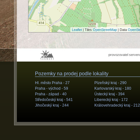
Leaflet
| Tiles
OpenStreetMap
| Data
OpenSt
provozovatel server
Pozemky na prodej podle lokality
Hl. město Praha -
27
Plzeňský kraj -
290
Praha - východ -
59
Karlovarský kraj -
180
Praha - západ -
40
Ústecký kraj -
394
Středočeský kraj -
541
Liberecký kraj -
172
Jihočeský kraj -
244
Královehradecký kraj -
212