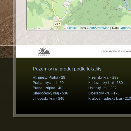
Leaflet
| Tiles
OpenStreetMap
| Data
OpenSt
provozovatel server
Pozemky na prodej podle lokality
Hl. město Praha -
28
Plzeňský kraj -
288
Praha - východ -
59
Karlovarský kraj -
180
Praha - západ -
40
Ústecký kraj -
392
Středočeský kraj -
536
Liberecký kraj -
173
Jihočeský kraj -
246
Královehradecký kraj -
213