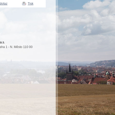
 dotaz
Tisk
a.s.
aha 1 - N. Město 110 00