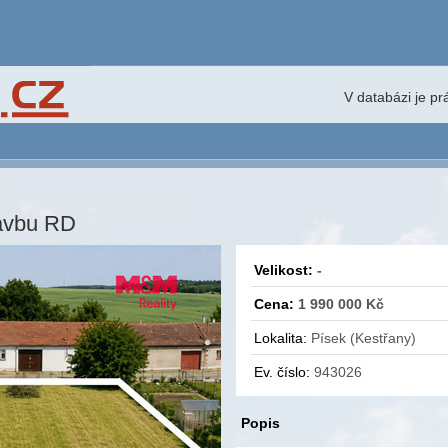
V databázi je p
avbu RD
Velikost:
-
Cena:
1 990 000 Kč
Lokalita:
Písek (Kestřany)
Ev. číslo:
943026
Popis