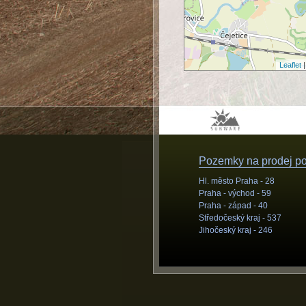
Leaflet
|
Pozemky na prodej pod
Hl. město Praha -
28
Praha - východ -
59
Praha - západ -
40
Středočeský kraj -
537
Jihočeský kraj -
246