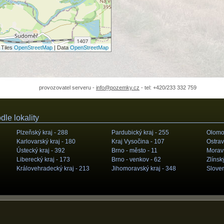
 Tiles
OpenStreetMap
| Data
OpenStreetMap
provozovatel serveru -
info@pozemky.cz
- tel: +420/233 332 759
le lokality
Plzeňský kraj -
288
Pardubický kraj -
255
Olomou
Karlovarský kraj -
180
Kraj Vysočina -
107
Ostrav
Ústecký kraj -
392
Brno - město -
11
Moravs
Liberecký kraj -
173
Brno - venkov -
62
Zlínský
Královehradecký kraj -
213
Jihomoravský kraj -
348
Slove