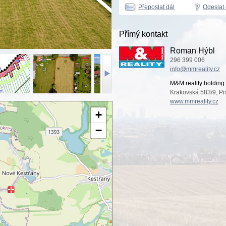
Přeposlat dál
Odeslat
Přímý kontakt
Roman Hýbl
296 399 006
info@mmreality.cz
M&M reality holding 
Krakovská 583/9, Pr
www.mmreality.cz
+
−