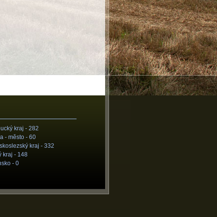
cký kraj -
282
a - město -
60
koslezský kraj -
332
 kraj -
148
nsko -
0