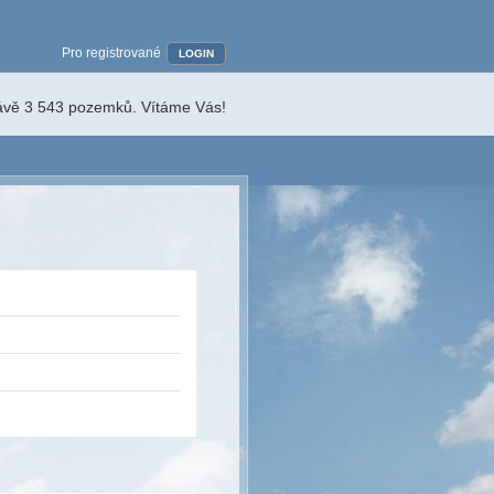
Pro registrované
LOGIN
rávě 3 543 pozemků. Vítáme Vás!