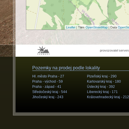
Leaflet
| Tiles
OpenStreetMap
| Data
OpenSt
provozovatel server
Pozemky na prodej podle lokality
Hl. město Praha -
27
Plzeňský kraj -
290
Praha - východ -
59
Karlovarský kraj -
180
Praha - západ -
41
Ústecký kraj -
392
Středočeský kraj -
544
Liberecký kraj -
171
Jihočeský kraj -
243
Královehradecký kraj -
212