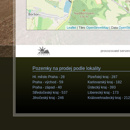
Leaflet
| Tiles
OpenStreetMap
| Data
OpenSt
provozovatel server
Pozemky na prodej podle lokality
Hl. město Praha -
28
Plzeňský kraj -
287
Praha - východ -
59
Karlovarský kraj -
182
Praha - západ -
40
Ústecký kraj -
393
Středočeský kraj -
537
Liberecký kraj -
173
Jihočeský kraj -
246
Královehradecký kraj -
212