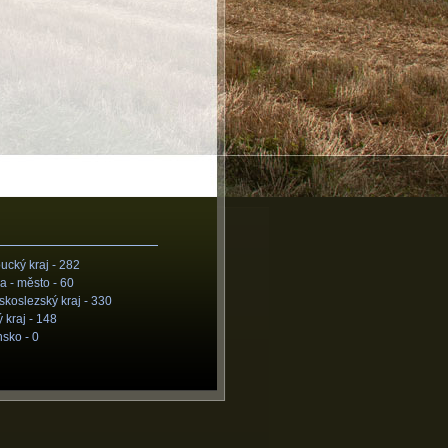
cký kraj -
282
a - město -
60
koslezský kraj -
330
 kraj -
148
nsko -
0