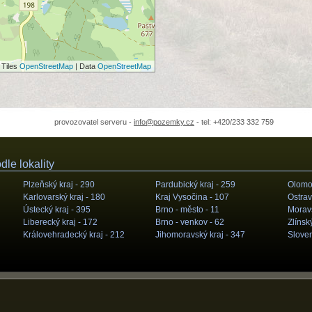
 Tiles
OpenStreetMap
| Data
OpenStreetMap
provozovatel serveru -
info@pozemky.cz
- tel: +420/233 332 759
le lokality
Plzeňský kraj -
290
Pardubický kraj -
259
Olomou
Karlovarský kraj -
180
Kraj Vysočina -
107
Ostrav
Ústecký kraj -
395
Brno - město -
11
Moravs
Liberecký kraj -
172
Brno - venkov -
62
Zlínský
Královehradecký kraj -
212
Jihomoravský kraj -
347
Slove