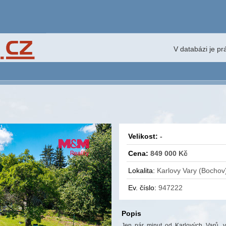
V databázi je p
Velikost:
-
Cena:
849 000 Kč
Lokalita:
Karlovy Vary (Bochov
Ev. číslo:
947222
Popis
Jen pár minut od Karlových Varů, v