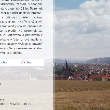
ě udržovanou zahradu v osobním
ečováno dlouhých 18 let. Pozemek
část a nabízí dostatek prostoru
í s rodinou i umístění bazénu.
skou linkou. O přívod užitkové
zahrádkářský spolek, přičemž do
ce rozvodů. Na pozemek lze
a je udržovaná a připravená k
jka je v řešení, nový majitel si
ivitu lokality zvyšuje budovaná
rlovými Vary i směrem na Prahu.
vím na prohlídce.
 dotaz
Tisk
á
a.s.
aha 1 - N. Město 110 00