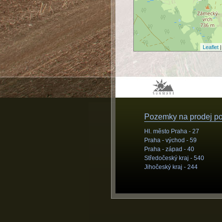
Leaflet
|
Pozemky na prodej pod
Hl. město Praha -
27
Praha - východ -
59
Praha - západ -
40
Středočeský kraj -
540
Jihočeský kraj -
244