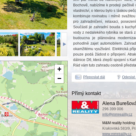
Bochově, nabízíme k prodeji pečliv
vlastnictví, o kterou bylo s láskou p
kombinuje rovinatou i mírně svažitou 
pro zahradničení, relaxaci, posezen
Součástí je zahradní bouda s kuchyň
vody z nedalekého rybníka se stará 
budoucna je plánována moderniza
pohodlně zajet automobilem. Zahrad
okamžitému využívání. Elektrická přípo
pouze podá žádost o připojení. Atrakt
dálnice D6, která zlepší spojení s Ka
Rád vám tuto zahradu osobně předsta
+
−
Přeposlat dál
Odeslat
Přímý kontakt
Alena Burešov
296 399 006
info@mmreality.cz
M&M reality holding 
Krakovská 583/9, Pr
www.mmreality.cz