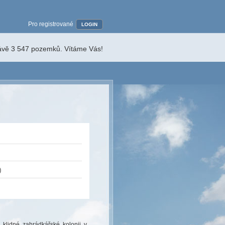
Pro registrované
LOGIN
rávě 3 547 pozemků. Vítáme Vás!
)
 klidné zahrádkářské kolonii v