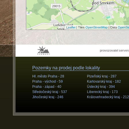
Leaflet
| Tiles
OpenStreetMap
| Data
OpenSt
provozovatel server
Pozemky na prodej podle lokality
Hl. město Praha -
28
Plzeňský kraj -
287
Praha - východ -
59
Karlovarský kraj -
182
Praha - západ -
40
Ústecký kraj -
394
Středočeský kraj -
537
Liberecký kraj -
173
Jihočeský kraj -
246
Královehradecký kraj -
212