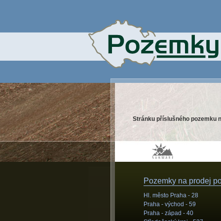
Stránku příslušného pozemku n
Pozemky na prodej pod
Hl. město Praha -
28
Praha - východ -
59
Praha - západ -
40