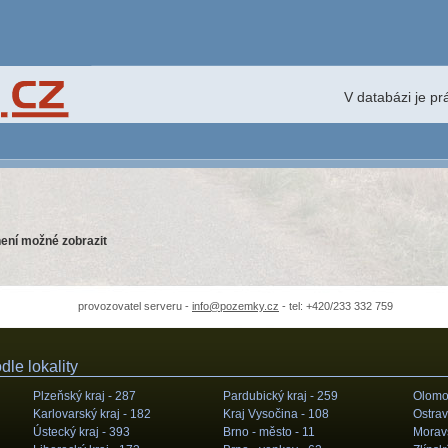
V databázi je p
ení možné zobrazit
provozovatel serveru -
info@pozemky.cz
- tel: +420/233 332 759
le lokality
Plzeňský kraj -
287
Pardubický kraj -
259
Olomou
Karlovarský kraj -
182
Kraj Vysočina -
108
Ostrav
Ústecký kraj -
393
Brno - město -
11
Moravs