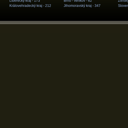
Liberecký kraj -
173
Brno - venkov -
62
Zlínský
Královehradecký kraj -
212
Jihomoravský kraj -
347
Slove