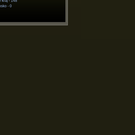
 kraj -
148
nsko -
0