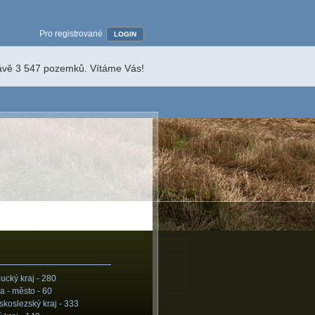
Pro registrované
LOGIN
rávě 3 547 pozemků. Vítáme Vás!
cký kraj -
280
a - město -
60
koslezský kraj -
333