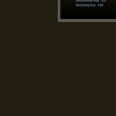
Středočeský kraj -
537
Jihočeský kraj -
246