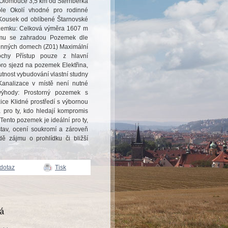
o Olomouce 3,5 km od Šternberka
le Okolí vhodné pro rodinné
ť Kousek od oblíbené Štarnovské
ozemku: Celková výměra 1607 m
omu se zahradou Pozemek dle
dinných domech (Z01) Maximální
chy Přístup pouze z hlavní
pro sjezd na pozemek Elektřina,
tnost vybudování vlastní studny
Kanalizace v místě není nutné
výhody: Prostorný pozemek s
ice Klidné prostředí s výbornou
a pro ty, kdo hledají kompromis
ento pozemek je ideální pro ty,
dstav, ocení soukromí a zároveň
dě zájmu o prohlídku či bližší
 dotaz
Tisk
vá