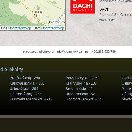
lenka.kvapilova@da
DACHI
Ztracená 34, Olomo
www.dachi.cz
 Tiles
OpenStreetMap
| Data
OpenStreetMap
provozovatel serveru -
info@pozemky.cz
- tel: +420/233 332 759
le lokality
Plzeňský kraj -
290
Pardubický kraj -
259
Olomou
Karlovarský kraj -
180
Kraj Vysočina -
107
Ostrav
Ústecký kraj -
395
Brno - město -
11
Moravs
Liberecký kraj -
172
Brno - venkov -
62
Zlínský
Královehradecký kraj -
212
Jihomoravský kraj -
347
Slove