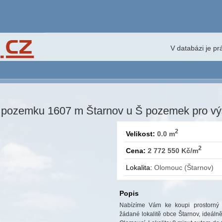
V databázi je p
o pozemku 1607 m Štarnov u Š pozemek pro v
2
Velikost:
0.0 m
2
Cena:
2 772 550 Kč/m
Lokalita:
Olomouc (Štarnov)
Popis
Nabízíme Vám ke koupi prostorný 
žádané lokalitě obce Štarnov, ideál