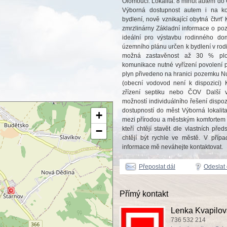
Olomoucí. Lokalita: 8 minut autem d
Výborná dostupnost autem i na ko
bydlení, nově vznikající obytná čtvr
zmrzlinárny Základní informace o p
ideální pro výstavbu rodinného d
územního plánu určen k bydlení v ro
možná zastavěnost až 30 % plo
komunikace nutné vyřízení povolení 
plyn přivedeno na hranici pozemku Nu
(obecní vodovod není k dispozici) 
zřízení septiku nebo ČOV Další 
možností individuálního řešení dispoz
dostupností do měst Výborná lokalit
+
mezi přírodou a městským komfortem T
−
kteří chtějí stavět dle vlastních pře
chtějí být rychle ve městě. V přípa
informace mě neváhejte kontaktovat.
Přeposlat dál
Odeslat
Přímý kontakt
Lenka Kvapilo
736 532 214