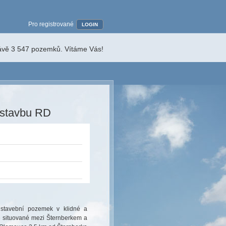
Pro registrované
LOGIN
rávě 3 547 pozemků. Vítáme Vás!
ýstavbu RD
stavební pozemek v klidné a
ně situované mezi Šternberkem a