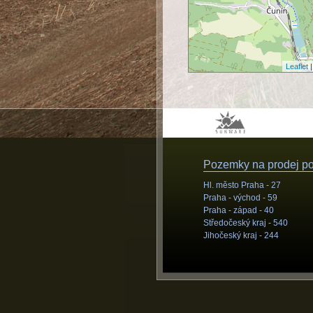
Leaflet
|
Pozemky na prodej pod
Hl. město Praha -
27
Praha - východ -
59
Praha - západ -
40
Středočeský kraj -
540
Jihočeský kraj -
244