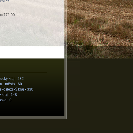
chi.cz
uc 771 00
cký kraj -
282
a - město -
60
koslezský kraj -
330
 kraj -
148
nsko -
0