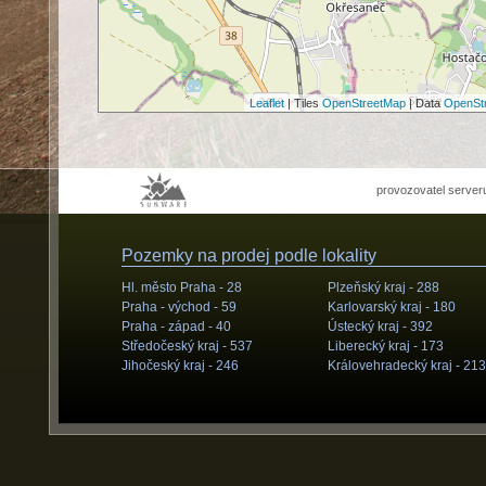
Leaflet
| Tiles
OpenStreetMap
| Data
OpenSt
provozovatel server
Pozemky na prodej podle lokality
Hl. město Praha -
28
Plzeňský kraj -
288
Praha - východ -
59
Karlovarský kraj -
180
Praha - západ -
40
Ústecký kraj -
392
Středočeský kraj -
537
Liberecký kraj -
173
Jihočeský kraj -
246
Královehradecký kraj -
213