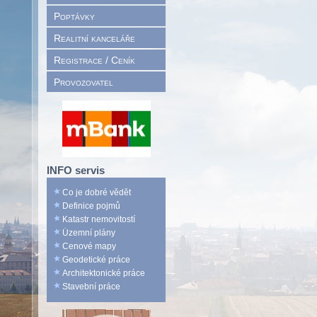
Poptávky
Realitní kanceláře
Registrace / Ceník
Provozovatel
INFO servis
Co je dobré vědět
Definice pojmů
Katastr nemovitostí
Územní plány
Cenové mapy
Geodetické práce
Architektonické práce
Stavební práce