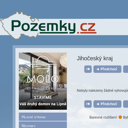
Jihočeský kraj
Předchozí
Nebyly nalezeny žádné vyhovují
Předchozí
Hlavní strana
Barevné rozlišení:
Byt
Novinky