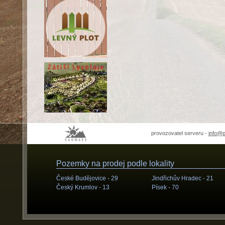
provozovatel serveru -
info@
Pozemky na prodej podle lokality
České Budějovice -
29
Jindřichův Hradec -
21
Český Krumlov -
13
Písek -
70