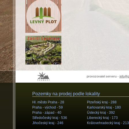
provozovatel serveru -
info@
Pozemky na prodej podle lokality
Hl. město Praha -
28
Plzeňský kraj -
288
Praha - východ -
59
Karlovarský kraj -
180
Praha - západ -
40
Ústecký kraj -
392
Středočeský kraj -
536
Liberecký kraj -
173
Jihočeský kraj -
246
Královehradecký kraj -
213