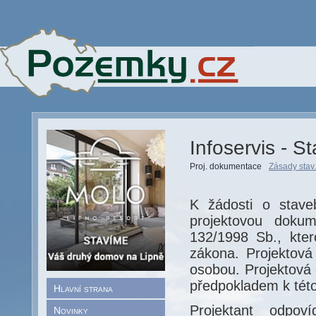
Infoservis - S
Proj. dokumentace
Zásady stav.
K žádosti o stave
projektovou dokum
132/1998 Sb., kter
zákona. Projektov
osobou. Projektová 
předpokladem k této 
Hlavní strana
Projektant odpov
Novinky