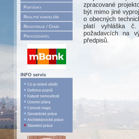
zpracované projek
Poptávky
být mimo jiné vypro
Realitní kanceláře
o obecných technic
platí vyhláška č
Registrace / Ceník
požadavcích na vý
Provozovatel
předpisů.
INFO servis
Co je dobré vědět
Definice pojmů
Katastr nemovitostí
Územní plány
Cenové mapy
Geodetické práce
Architektonické práce
Stavební práce