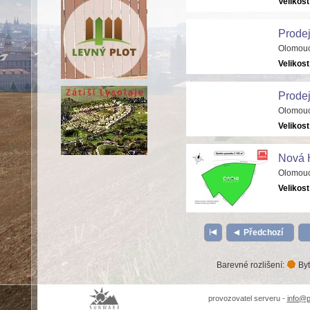
Velikost
Prode
Olomouc
Velikost
Prode
Olomouc
Velikost
Nová 
Olomouc
Velikost
Předchozí
Barevné rozlišení:
Byt
provozovatel serveru -
info@