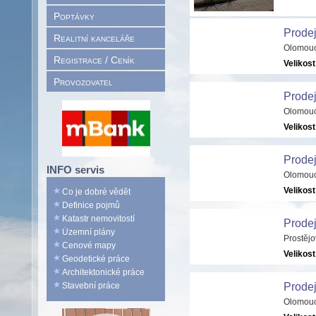
Poptávky
Prode
Realitní kanceláře
Olomouc
Registrace / Ceník
Velikost
Provozovatel
Prodej
Olomouc
Velikost
Prode
INFO servis
Olomouc
Velikost
Co je dobré vědět
Definice pojmů
Katastr nemovitostí
Prodej
Územní plány
Prostěj
Cenové mapy
Velikost
Geodetické práce
Architektonické práce
Stavební práce
Prode
Olomouc