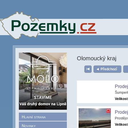
Olomoucký kraj
Předchozí
Prode
Šumperk
Velikost
Prode
Hlavní strana
Prostěj
Velikost
Novinky