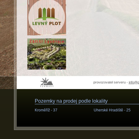
provozovatel serveru -
info@
Pozemky na prodej podle lokality
Kroměříž -
37
Uherské Hradiště -
25