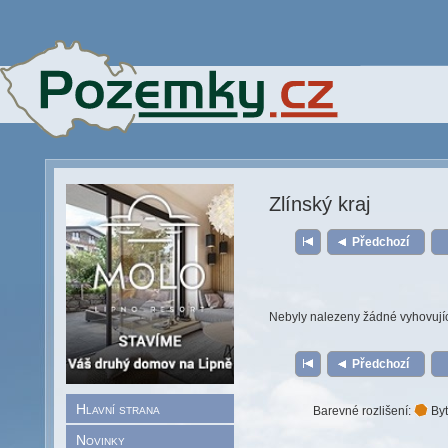
Zlínský kraj
Předchozí
Nebyly nalezeny žádné vyhovují
Předchozí
Hlavní strana
Barevné rozlišení:
Byt
Novinky