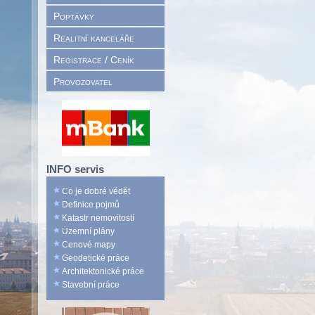
Poptávky
Realitní kanceláře
Registrace / Ceník
Provozovatel
INFO servis
Co je dobré vědět
Definice pojmů
Katastr nemovitostí
Územní plány
Cenové mapy
Geodetické práce
Architektonické práce
Stavební práce