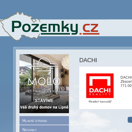
DACHI
DACHI
Ztrace
771 00
Realitní kancelář
Hlavní strana
Novinky