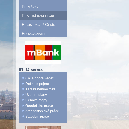
Poptávky
Realitní kanceláře
Registrace / Ceník
Provozovatel
INFO servis
Co je dobré vědět
Definice pojmů
Katastr nemovitostí
Územní plány
Cenové mapy
Geodetické práce
Architektonické práce
Stavební práce