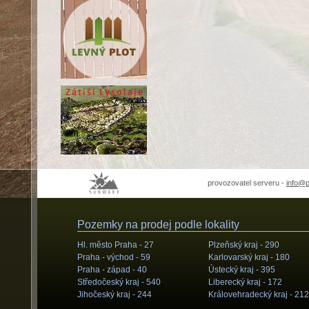
provozovatel serveru -
info@
Pozemky na prodej podle lokality
Hl. město Praha -
27
Plzeňský kraj -
290
Praha - východ -
59
Karlovarský kraj -
180
Praha - západ -
40
Ústecký kraj -
395
Středočeský kraj -
540
Liberecký kraj -
172
Jihočeský kraj -
244
Královehradecký kraj -
212