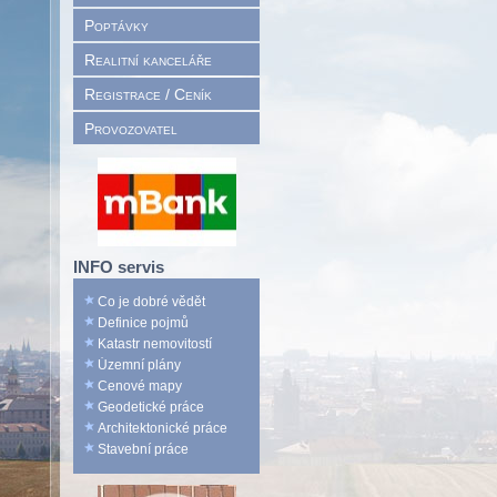
Poptávky
Realitní kanceláře
Registrace / Ceník
Provozovatel
INFO servis
Co je dobré vědět
Definice pojmů
Katastr nemovitostí
Územní plány
Cenové mapy
Geodetické práce
Architektonické práce
Stavební práce