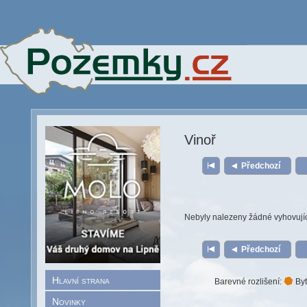
Vinoř
Předchozí
Nebyly nalezeny žádné vyhovují
Předchozí
Hlavní strana
Barevné rozlišení:
Byt
Novinky