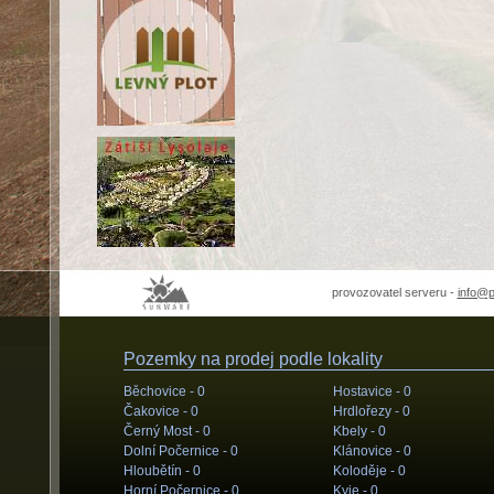
provozovatel serveru -
info@
Pozemky na prodej podle lokality
Běchovice -
0
Hostavice -
0
Čakovice -
0
Hrdlořezy -
0
Černý Most -
0
Kbely -
0
Dolní Počernice -
0
Klánovice -
0
Hloubětín -
0
Koloděje -
0
Horní Počernice -
0
Kyje -
0