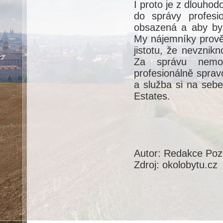
I proto je z dlouho
do správy profesi
obsazená a aby byli
My nájemníky prově
jistotu, že nevzni
Za správu nemovi
profesionálně sprav
a služba si na seb
Estates.
Autor: Redakce Po
Zdroj: okolobytu.cz