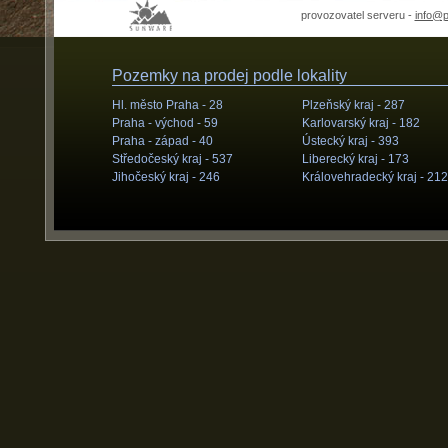
provozovatel serveru -
info@
Pozemky na prodej podle lokality
Hl. město Praha -
28
Plzeňský kraj -
287
Praha - východ -
59
Karlovarský kraj -
182
Praha - západ -
40
Ústecký kraj -
393
Středočeský kraj -
537
Liberecký kraj -
173
Jihočeský kraj -
246
Královehradecký kraj -
212