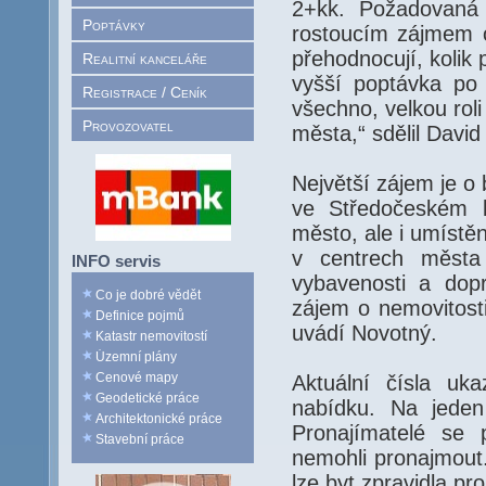
2+kk. Požadovaná 
Poptávky
rostoucím zájmem o 
přehodnocují, kolik 
Realitní kanceláře
vyšší poptávka po
Registrace / Ceník
všechno, velkou roli
Provozovatel
města,“ sdělil Davi
Největší zájem je o
ve Středočeském kr
město, ale i umístě
v centrech města 
INFO servis
vybavenosti a dopr
Co je dobré vědět
zájem o nemovitosti
Definice pojmů
uvádí Novotný.
Katastr nemovitostí
Územní plány
Cenové mapy
Aktuální čísla uk
Geodetické práce
nabídku. Na jeden
Architektonické práce
Pronajímatelé se 
Stavební práce
nemohli pronajmout.
lze byt zpravidla pr