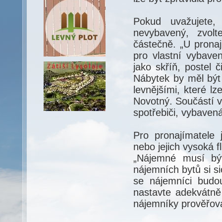
Pokud uvažujete,
nevybavený, zvolt
částečně. „U pronaj
pro vlastní vybaven
jako skříň, postel 
Nábytek by měl být 
levnějšími, které l
Novotný. Součástí v
spotřebiči, vybavená
Pro pronajímatele 
nebo jejich vysoká 
„Nájemné musí být
nájemních bytů si si
se nájemníci budo
nastavte adekvátně 
nájemníky prověřova