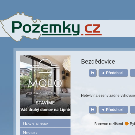
Bezdědovice
Předchozí
Nebyly nalezeny žádné vyhovují
Předchozí
Hlavní strana
Barevné rozlišení:
Byt
Novinky