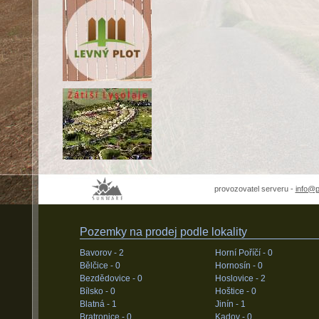
provozovatel serveru -
info@
Pozemky na prodej podle lokality
Bavorov -
2
Horní Poříčí -
0
Bělčice -
0
Hornosín -
0
Bezdědovice -
0
Hoslovice -
2
Bílsko -
0
Hoštice -
0
Blatná -
1
Jinín -
1
Bratronice -
0
Kadov -
0