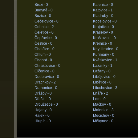
Březí -
3
Kalenice -
0
Budyně -
0
Katovice -
1
Buzice -
0
Kladruby -
0
Čečelovice -
0
Kocelovice -
0
Cehnice -
2
Krajníčko -
0
Čejetice -
0
Kraselov -
0
Čepřovice -
0
Krašlovice -
0
Čestice -
0
Krejnice -
0
Chelčice -
0
Krty-Hradec -
0
Chlum -
0
Kuřimany -
0
Chobot -
0
Kváskovice -
1
Chrášťovice -
0
Lažánky -
1
Číčenice -
0
Lažany -
0
Doubravice -
0
Libějovice -
0
Drachkov -
2
Libětice -
0
Drahonice -
0
Litochovice -
3
Drážov -
0
Lnáře -
2
Dřešín -
0
Lom -
0
Droužetice -
0
Mačkov -
0
Hajany -
0
Malenice -
3
Hájek -
0
Mečichov -
0
Hlupín -
0
Měkynec -
0