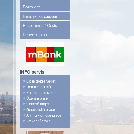
Poptávky
Realitní kanceláře
Registrace / Ceník
Provozovatel
INFO servis
Co je dobré vědět
Definice pojmů
Katastr nemovitostí
Územní plány
Cenové mapy
Geodetické práce
Architektonické práce
Stavební práce