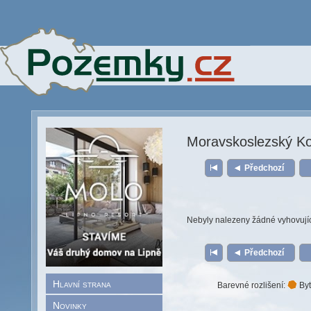
Moravskoslezský K
Předchozí
Nebyly nalezeny žádné vyhovují
Předchozí
Hlavní strana
Barevné rozlišení:
Byt
Novinky