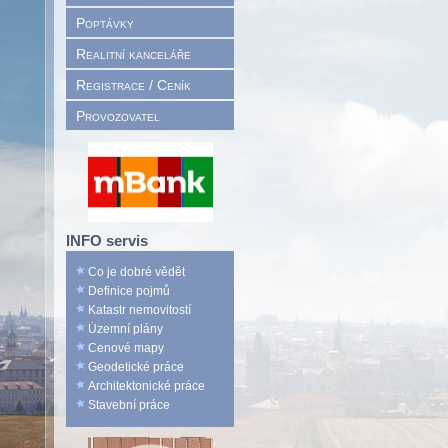
Poptávky
Realitní kanceláře
Registrace / Ceník
Provozovatel
INFO servis
Co je dobré vědět
Definice pojmů
Katastr nemovitostí
Územní plány
Cenové mapy
Geodetické práce
Architektonické práce
Stavební práce