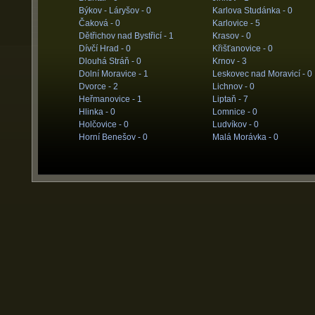
Býkov - Láryšov -
0
Karlova Studánka -
0
Čaková -
0
Karlovice -
5
Dětřichov nad Bystřicí -
1
Krasov -
0
Dívčí Hrad -
0
Křišťanovice -
0
Dlouhá Stráň -
0
Krnov -
3
Dolní Moravice -
1
Leskovec nad Moravicí -
0
Dvorce -
2
Lichnov -
0
Heřmanovice -
1
Liptaň -
7
Hlinka -
0
Lomnice -
0
Holčovice -
0
Ludvíkov -
0
Horní Benešov -
0
Malá Morávka -
0