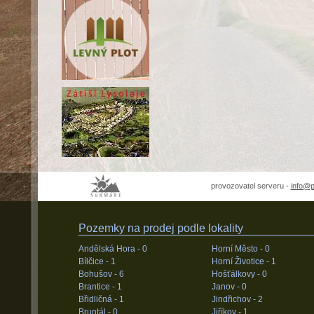
provozovatel serveru -
info@
Pozemky na prodej podle lokality
Andělská Hora -
0
Horní Město -
0
Bílčice -
1
Horní Životice -
1
Bohušov -
6
Hošťálkovy -
0
Brantice -
1
Janov -
0
Břidličná -
1
Jindřichov -
2
Bruntál -
0
Jiříkov -
1