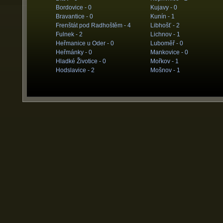
Bordovice -
0
Kujavy -
0
Bravantice -
0
Kunín -
1
Frenštát pod Radhoštěm -
4
Libhošť -
2
Fulnek -
2
Lichnov -
1
Heřmanice u Oder -
0
Luboměř -
0
Heřmánky -
0
Mankovice -
0
Hladké Životice -
0
Mořkov -
1
Hodslavice -
2
Mošnov -
1