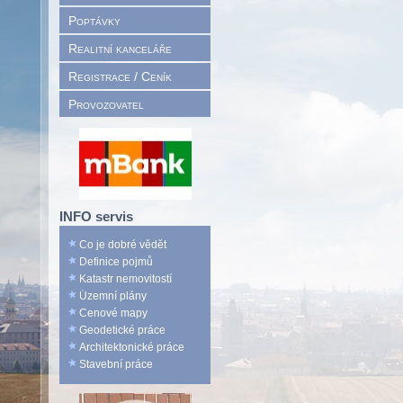
Poptávky
Realitní kanceláře
Registrace / Ceník
Provozovatel
INFO servis
Co je dobré vědět
Definice pojmů
Katastr nemovitostí
Územní plány
Cenové mapy
Geodetické práce
Architektonické práce
Stavební práce