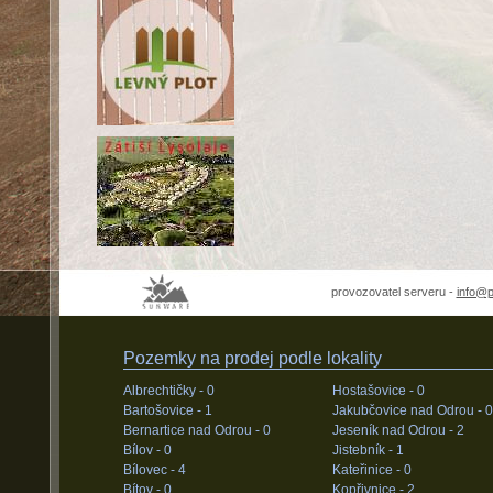
provozovatel serveru -
info@
Pozemky na prodej podle lokality
Albrechtičky -
0
Hostašovice -
0
Bartošovice -
1
Jakubčovice nad Odrou -
0
Bernartice nad Odrou -
0
Jeseník nad Odrou -
2
Bílov -
0
Jistebník -
1
Bílovec -
4
Kateřinice -
0
Bítov -
0
Kopřivnice -
2