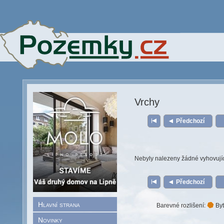
Vrchy
Předchozí
Nebyly nalezeny žádné vyhovují
Předchozí
Hlavní strana
Barevné rozlišení:
Byt
Novinky