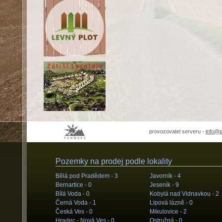
provozovatel serveru -
info@
Pozemky na prodej podle lokality
Bělá pod Pradědem -
3
Javorník -
4
Bernartice -
0
Jeseník -
9
Bílá Voda -
0
Kobylá nad Vidnavkou -
2
Černá Voda -
1
Lipová lázně -
0
Česká Ves -
0
Mikulovice -
2
Hradec - Nová Ves -
0
Ostružná -
0