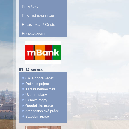
Poptávky
Realitní kanceláře
Registrace / Ceník
Provozovatel
INFO servis
Co je dobré vědět
Definice pojmů
Katastr nemovitostí
Územní plány
Cenové mapy
Geodetické práce
Architektonické práce
Stavební práce