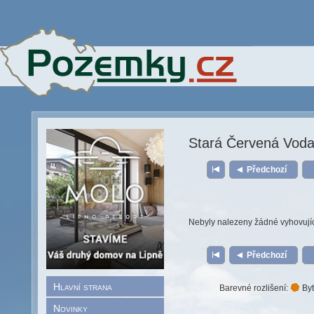
Stará Červená Vod
Předchozí
Nebyly nalezeny žádné vyhovují
Předchozí
Hlavní strana
Barevné rozlišení:
Byt
Novinky