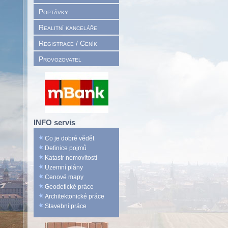
Poptávky
Realitní kanceláře
Registrace / Ceník
Provozovatel
INFO servis
Co je dobré vědět
Definice pojmů
Katastr nemovitostí
Územní plány
Cenové mapy
Geodetické práce
Architektonické práce
Stavební práce