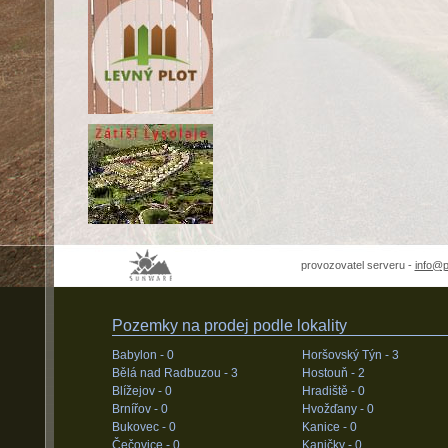
provozovatel serveru -
info@
Pozemky na prodej podle lokality
Babylon -
0
Horšovský Týn -
3
Bělá nad Radbuzou -
3
Hostouň -
2
Blížejov -
0
Hradiště -
0
Brnířov -
0
Hvožďany -
0
Bukovec -
0
Kanice -
0
Čečovice -
0
Kaničky -
0