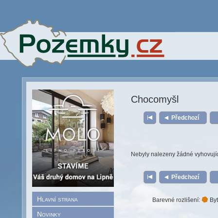
Chocomyšl
Předchozí
Nebyly nalezeny žádné vyhovují
Předchozí
Hlavní strana
Barevné rozlišení:
Byt
Novinky