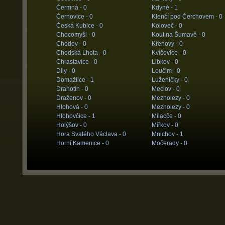
Čermná -
0
Kdyně -
1
Černovice -
0
Klenčí pod Čerchovem -
0
Česká Kubice -
0
Koloveč -
0
Chocomyšl -
0
Kout na Šumavě -
0
Chodov -
0
Křenovy -
0
Chodská Lhota -
0
Kvíčovice -
0
Chrastavice -
0
Libkov -
0
Díly -
0
Loučim -
0
Domažlice -
1
Luženičky -
0
Drahotín -
0
Meclov -
0
Draženov -
0
Mezholezy -
0
Hlohová -
0
Mezholezy -
0
Hlohovčice -
1
Milacče -
0
Holýšov -
0
Mířkov -
0
Hora Svatého Václava -
0
Mnichov -
1
Horní Kamenice -
0
Močerady -
0