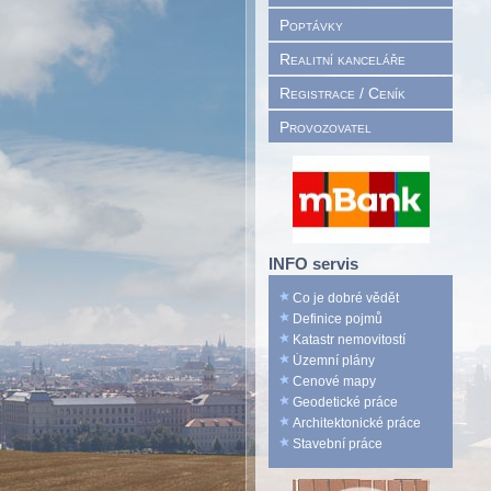
Poptávky
Realitní kanceláře
Registrace / Ceník
Provozovatel
INFO servis
Co je dobré vědět
Definice pojmů
Katastr nemovitostí
Územní plány
Cenové mapy
Geodetické práce
Architektonické práce
Stavební práce