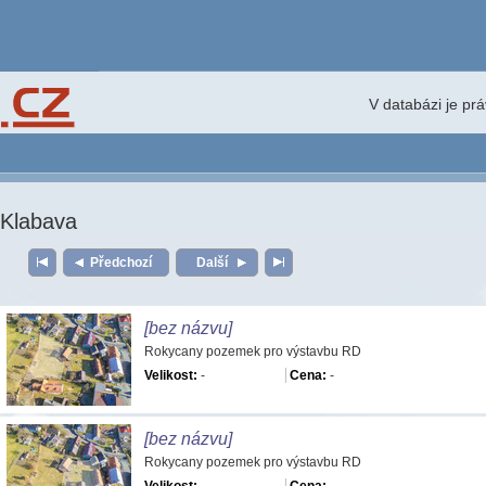
V databázi je pr
Klabava
Předchozí
Další
[bez názvu]
Rokycany pozemek pro výstavbu RD
Velikost:
-
Cena:
-
[bez názvu]
Rokycany pozemek pro výstavbu RD