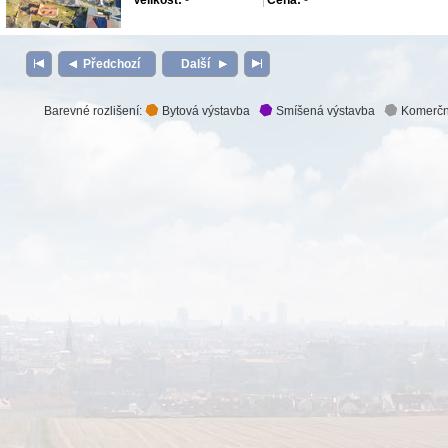
Velikost:
-
Cena:
-
Předchozí
Další
Barevné rozlišení:
Bytová výstavba
Smíšená výstavba
Komerčn