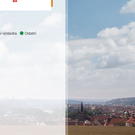
í výstavba
Ostatní