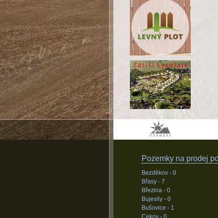
Pozemky na prodej pod
Bezděkov -
0
Břasy -
7
Březina -
0
Bujesily -
0
Bušovice -
1
Cekov -
0