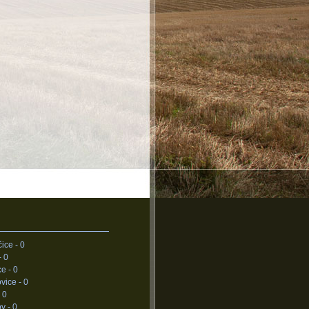
ice -
0
-
0
ce -
0
vice -
0
-
0
v -
0