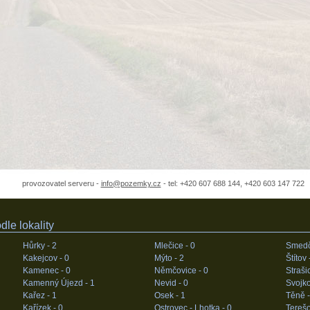
provozovatel serveru -
info@pozemky.cz
- tel: +420 607 688 144, +420 603 147 722
le lokality
Hůrky -
2
Mlečice -
0
Smedč
Kakejcov -
0
Mýto -
2
Štítov 
Kamenec -
0
Němčovice -
0
Straši
Kamenný Újezd -
1
Nevid -
0
Svojko
Kařez -
1
Osek -
1
Těně 
Kařízek -
0
Ostrovec - Lhotka -
0
Terešo