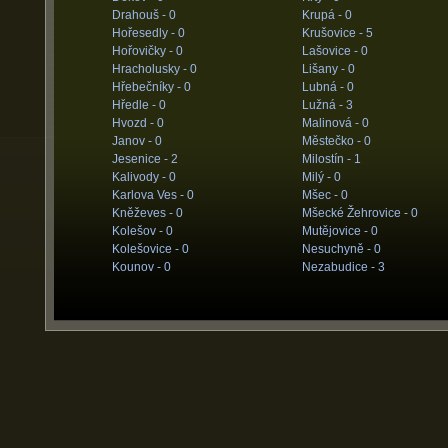
Drahouš -
0
Krupá -
0
Hořesedly -
0
Krušovice -
5
Hořovičky -
0
Lašovice -
0
Hracholusky -
0
Lišany -
0
Hřebečníky -
0
Lubná -
0
Hředle -
0
Lužná -
3
Hvozd -
0
Malinová -
0
Janov -
0
Městečko -
0
Jesenice -
2
Milostín -
1
Kalivody -
0
Milý -
0
Karlova Ves -
0
Mšec -
0
Kněževes -
0
Mšecké Žehrovice -
0
Kolešov -
0
Mutějovice -
0
Kolešovice -
0
Nesuchyně -
0
Kounov -
0
Nezabudice -
3