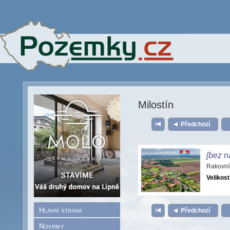
Milostín
Předchozí
[bez n
Rakovní
Velikost
Hlavní strana
Předchozí
Novinky