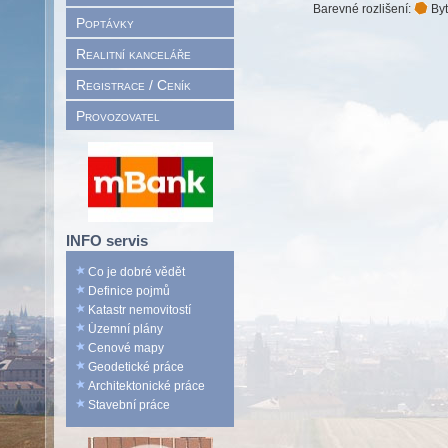
Barevné rozlišení:
Byt
Poptávky
Realitní kanceláře
Registrace / Ceník
Provozovatel
INFO servis
Co je dobré vědět
Definice pojmů
Katastr nemovitostí
Územní plány
Cenové mapy
Geodetické práce
Architektonické práce
Stavební práce