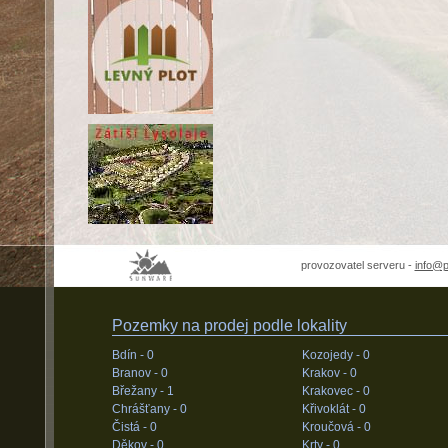
provozovatel serveru -
info@
Pozemky na prodej podle lokality
Bdín -
0
Kozojedy -
0
Branov -
0
Krakov -
0
Břežany -
1
Krakovec -
0
Chrášťany -
0
Křivoklát -
0
Čistá -
0
Kroučová -
0
Děkov -
0
Krty -
0