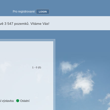
Pro registrované
LOGIN
ávě 3 547 pozemků. Vítáme Vás!
1 - 0 (0)
í výstavba
Ostatní