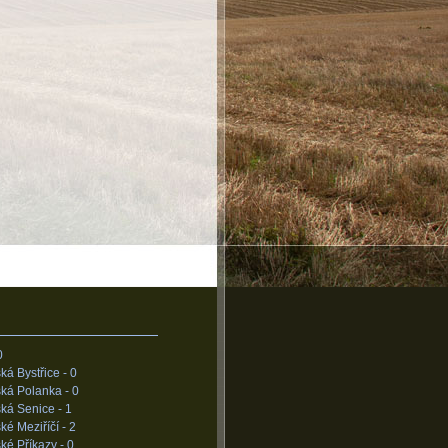
0
ká Bystřice -
0
ská Polanka -
0
ká Senice -
1
ké Meziříčí -
2
ké Příkazy -
0