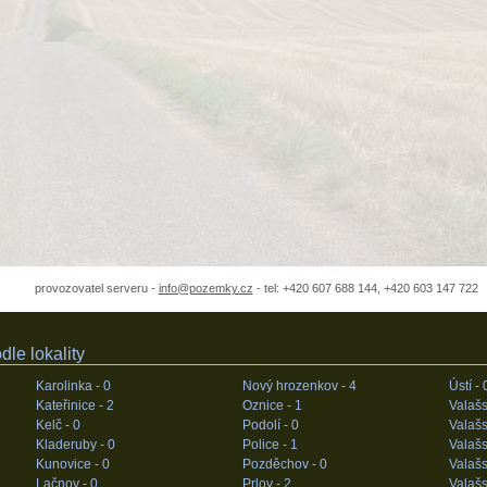
provozovatel serveru -
info@pozemky.cz
- tel: +420 607 688 144, +420 603 147 722
le lokality
Karolinka -
0
Nový hrozenkov -
4
Ústí -
Kateřinice -
2
Oznice -
1
Valašs
Kelč -
0
Podolí -
0
Valaš
Kladeruby -
0
Police -
1
Valašs
Kunovice -
0
Pozděchov -
0
Valašs
Lačnov -
0
Prlov -
2
Valašs