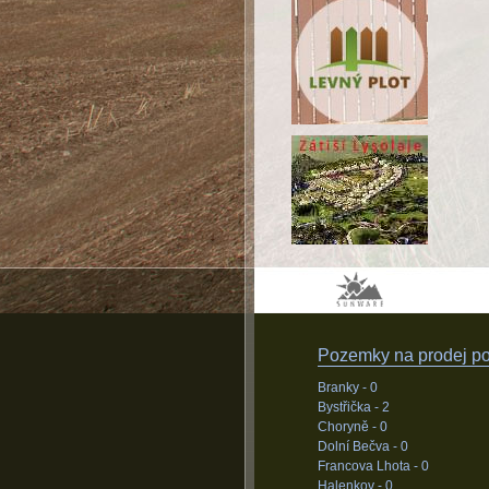
Pozemky na prodej pod
Branky -
0
Bystřička -
2
Choryně -
0
Dolní Bečva -
0
Francova Lhota -
0
Halenkov -
0