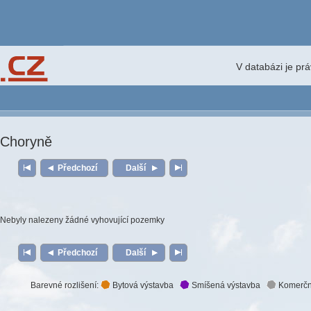
V databázi je pr
Choryně
Předchozí
Další
Nebyly nalezeny žádné vyhovující pozemky
Předchozí
Další
Barevné rozlišení:
Bytová výstavba
Smíšená výstavba
Komerčn