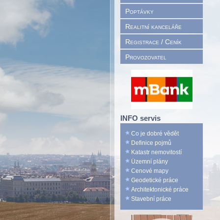
Poptávky
Realitní kanceláře
Registrace / Ceník
Provozovatel
INFO servis
Co je dobré vědět
Definice pojmů
Katastr nemovitostí
Územní plány
Cenové mapy
Geodetické práce
Architektonické práce
Stavební práce