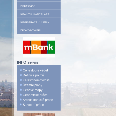
Poptávky
Realitní kanceláře
Registrace / Ceník
Provozovatel
INFO servis
Co je dobré vědět
Definice pojmů
Katastr nemovitostí
Územní plány
Cenové mapy
Geodetické práce
Architektonické práce
Stavební práce