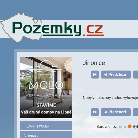
Jinonice
Předchozí
Nebyly nalezeny žádné vyhovují
Předchozí
Hlavní strana
Barevné rozlišení:
Byt
Novinky