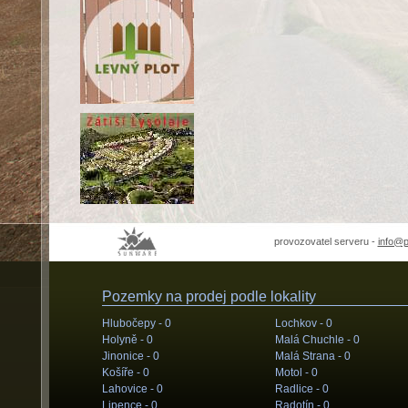
provozovatel serveru -
info@
Pozemky na prodej podle lokality
Hlubočepy -
0
Lochkov -
0
Holyně -
0
Malá Chuchle -
0
Jinonice -
0
Malá Strana -
0
Košíře -
0
Motol -
0
Lahovice -
0
Radlice -
0
Lipence -
0
Radotín -
0