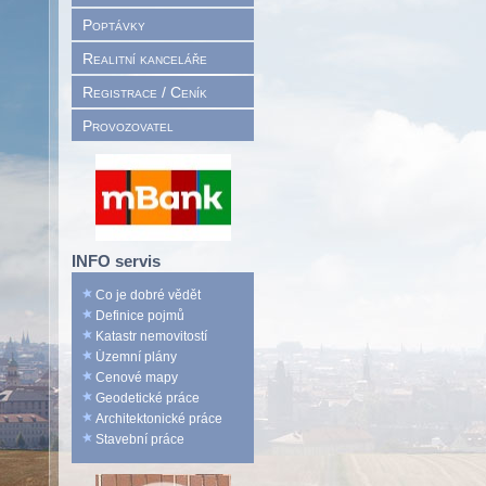
Poptávky
Realitní kanceláře
Registrace / Ceník
Provozovatel
INFO servis
Co je dobré vědět
Definice pojmů
Katastr nemovitostí
Územní plány
Cenové mapy
Geodetické práce
Architektonické práce
Stavební práce