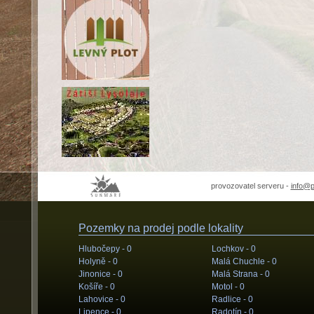
provozovatel serveru -
info@
Pozemky na prodej podle lokality
Hlubočepy -
0
Lochkov -
0
Holyně -
0
Malá Chuchle -
0
Jinonice -
0
Malá Strana -
0
Košíře -
0
Motol -
0
Lahovice -
0
Radlice -
0
Lipence -
0
Radotín -
0