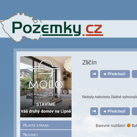
Zličín
Předchozí
Nebyly nalezeny žádné vyhovují
Předchozí
Hlavní strana
Barevné rozlišení:
Byt
Novinky