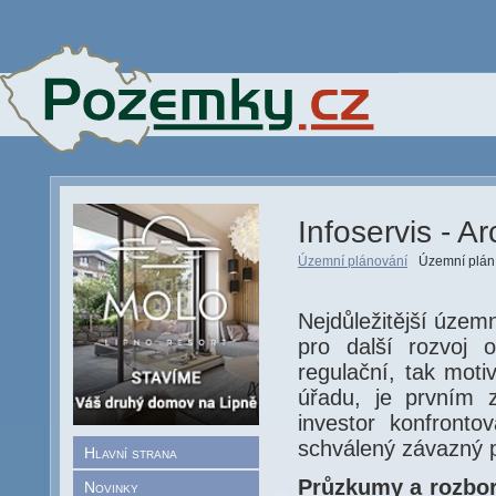
Infoservis - A
Územní plánování
Územní plán
Nejdůležitější územ
pro další rozvoj 
regulační, tak moti
úřadu, je prvním
investor konfronto
schválený závazný p
Hlavní strana
Průzkumy a rozbo
Novinky