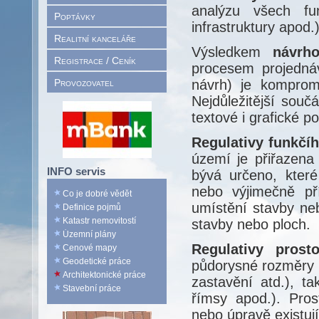
analýzu všech fun
Poptávky
infrastruktury apod.)
Realitní kanceláře
Výsledkem
návrho
Registrace / Ceník
procesem projedná
Provozovatel
návrh) je kompromi
Nejdůležitější souč
textové i grafické p
Regulativy funkčíh
území je přiřazena
INFO servis
bývá určeno, které
nebo výjimečně př
Co je dobré vědět
umístění stavby ne
Definice pojmů
Katastr nemovitostí
stavby nebo ploch.
Územní plány
Regulativy prost
Cenové mapy
Geodetické práce
půdorysné rozměry (
Architektonické práce
zastavění atd.), t
Stavební práce
římsy apod.). Pros
nebo úpravě existují