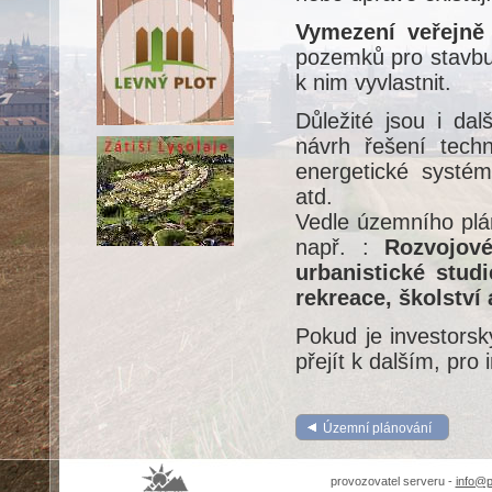
Vymezení veřejně
pozemků pro stavbu 
k nim vyvlastnit.
Důležité jsou i da
návrh řešení tech
energetické systém
atd.
Vedle územního plán
např. :
Rozvojové
urbanistické studi
rekreace, školství 
Pokud je investors
přejít k dalším, pro
Územní plánování
provozovatel serveru -
info@