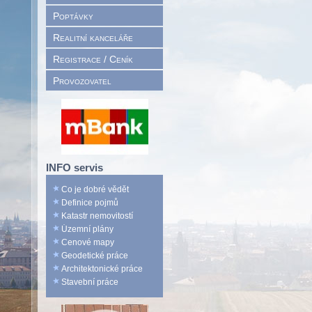
Poptávky
Realitní kanceláře
Registrace / Ceník
Provozovatel
INFO servis
Co je dobré vědět
Definice pojmů
Katastr nemovitostí
Územní plány
Cenové mapy
Geodetické práce
Architektonické práce
Stavební práce