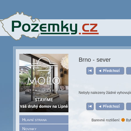
Brno - sever
Předchozí
Nebyly nalezeny žádné vyhovují
Předchozí
Hlavní strana
Barevné rozlišení:
Byt
Novinky