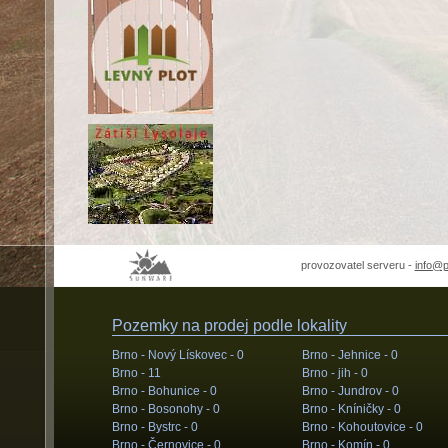
provozovatel serveru -
info@
Pozemky na prodej podle lokality
Brno - Nový Lískovec -
0
Brno - Jehnice -
0
Brno -
11
Brno - jih -
0
Brno - Bohunice -
0
Brno - Jundrov -
0
Brno - Bosonohy -
0
Brno - Kníničky -
0
Brno - Bystrc -
0
Brno - Kohoutovice -
0
Brno - Černovice -
0
Brno - Komín -
0