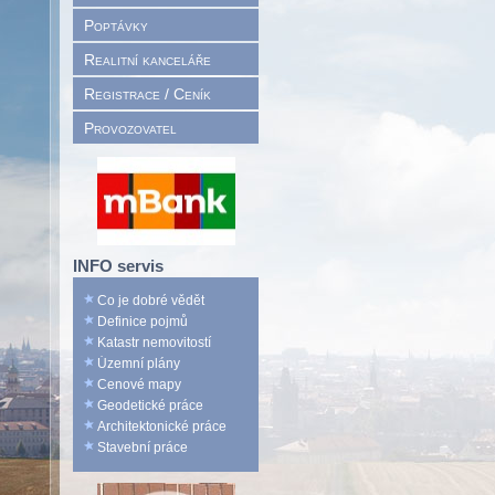
Poptávky
Realitní kanceláře
Registrace / Ceník
Provozovatel
INFO servis
Co je dobré vědět
Definice pojmů
Katastr nemovitostí
Územní plány
Cenové mapy
Geodetické práce
Architektonické práce
Stavební práce