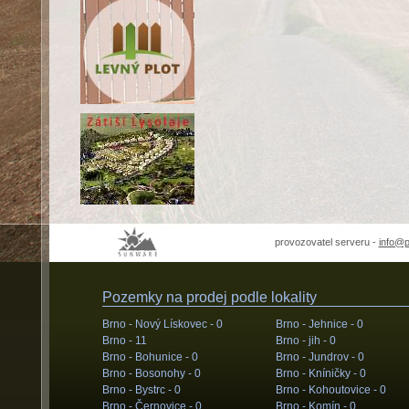
provozovatel serveru -
info@
Pozemky na prodej podle lokality
Brno - Nový Lískovec -
0
Brno - Jehnice -
0
Brno -
11
Brno - jih -
0
Brno - Bohunice -
0
Brno - Jundrov -
0
Brno - Bosonohy -
0
Brno - Kníničky -
0
Brno - Bystrc -
0
Brno - Kohoutovice -
0
Brno - Černovice -
0
Brno - Komín -
0