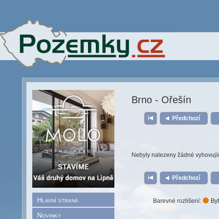
Brno - Ořešín
Předchozí
Nebyly nalezeny žádné vyhovují
Předchozí
Hlavní strana
Barevné rozlišení:
Byt
Novinky