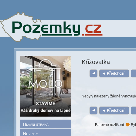
Křižovatka
Předchozí
Nebyly nalezeny žádné vyhovují
Předchozí
Hlavní strana
Barevné rozlišení:
Byt
Novinky