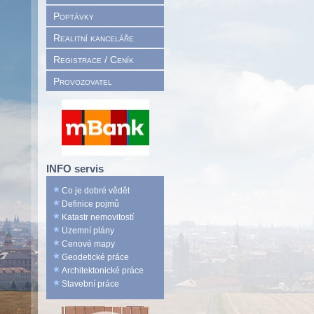
Poptávky
Realitní kanceláře
Registrace / Ceník
Provozovatel
INFO servis
Co je dobré vědět
Definice pojmů
Katastr nemovitostí
Územní plány
Cenové mapy
Geodetické práce
Architektonické práce
Stavební práce