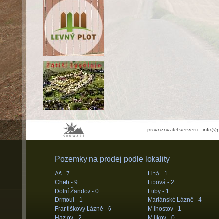
provozovatel serveru -
info@
Pozemky na prodej podle lokality
Aš -
7
Libá -
1
Cheb -
9
Lipová -
2
Dolní Žandov -
0
Luby -
1
Drmoul -
1
Mariánské Lázně -
4
Františkovy Lázně -
6
Milhostov -
1
Hazlov -
2
Milíkov -
0