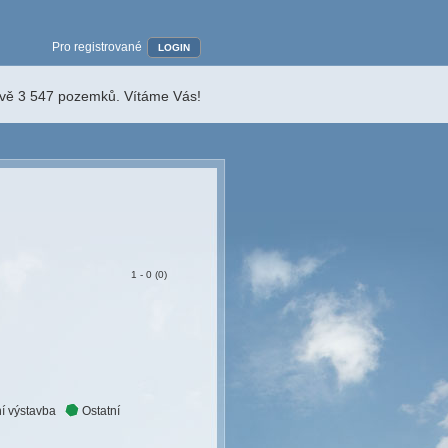
Pro registrované
LOGIN
ávě 3 547 pozemků. Vítáme Vás!
1 - 0 (0)
í výstavba
Ostatní