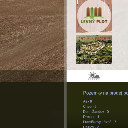
Pozemky na prodej pod
Aš -
8
Cheb -
9
Dolní Žandov -
0
Drmoul -
1
Františkovy Lázně -
7
Hazlov -
2