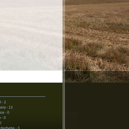
ň -
2
kery -
13
ice -
0
y -
0
0
 Hleďsebe -
3