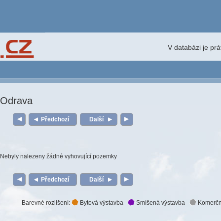
V databázi je pr
Odrava
Předchozí
Další
Nebyly nalezeny žádné vyhovující pozemky
Předchozí
Další
Barevné rozlišení:
Bytová výstavba
Smíšená výstavba
Komerčn