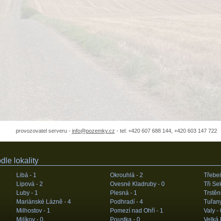
provozovatel serveru -
info@pozemky.cz
- tel: +420 607 688 144, +420 603 147 722
le lokality
Libá -
1
Okrouhlá -
2
Třebe
Lipová -
2
Ovesné Kladruby -
0
Tři Se
Luby -
1
Plesná -
1
Trstěn
Mariánské Lázně -
4
Podhradí -
4
Tuřan
Milhostov -
1
Pomezí nad Ohří -
1
Valy -
Milíkov -
0
Poustka -
0
Velká