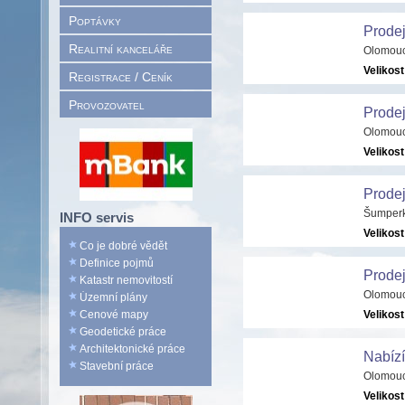
Poptávky
Prode
Realitní kanceláře
Olomouc
Velikost
Registrace / Ceník
Provozovatel
Prode
Olomouc
Velikost
Prode
Šumperk
INFO servis
Velikost
Co je dobré vědět
Definice pojmů
Prodej
Katastr nemovitostí
Olomouc
Územní plány
Cenové mapy
Velikost
Geodetické práce
Architektonické práce
Nabízí
Stavební práce
Olomouc
Velikost