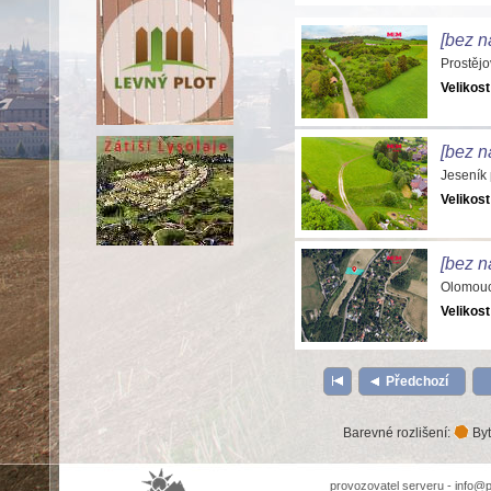
[bez n
Prostěj
Velikost
[bez n
Jeseník
Velikost
[bez n
Olomouc
Velikost
Předchozí
Barevné rozlišení:
Byt
provozovatel serveru -
info@