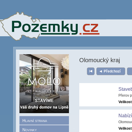
Olomoucký kraj
Předchozí
Stave
Přerov 
Velikost
Nabízí
Hlavní strana
Olomouc
Velikost
Novinky