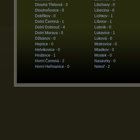
Dlouhá Třebová -
3
Libchavy -
0
Dlouhoňovice -
0
Libecina -
0
Dobříkov -
0
Lichkov -
1
Dolní Čermná -
1
Líšnice -
1
Dolní Dobrouč -
4
Lubník -
0
Dolní Morava -
0
Lukavice -
1
Džbánov -
0
Luková -
0
Hejnice -
0
Mistrovice -
0
Helvíkovice -
0
Mladkov -
0
Hnátnice -
1
Mostek -
0
Horní Čermná -
2
Nasavrky -
0
Horní Heřmanice -
0
Nekoř -
2