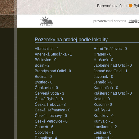
Barevné rozlišení:
Byt
provozovatel serveru -
info@
Pozemky na prodej podle lokality
Albrechtice -
1
Horní Třešňovec -
0
Anenská Studánka -
1
Hrádek -
0
Běstovice -
0
Hrušová -
0
Bošín -
2
Jablonné nad Orlicí -
0
Brandýs nad Orlicí -
0
Jamné nad Orlicí -
1
Bučina -
0
Javorník -
0
Bystřec -
0
Jehnědí -
0
Čenkovice -
0
Kameničná -
0
Červená Voda -
3
Klášterec nad Orlicí -
0
Česká Rybná -
0
Koldín -
0
Česká Třebová -
3
Kosořín -
0
České Heřmanice -
0
Králíky -
4
České Libchavy -
0
Krasíkov -
0
České Petrovice -
0
Kunvald -
1
Choceň -
6
Lanškroun -
2
Cotkytle -
1
Leština -
0
Damníkov -
4
Letohrad -
1