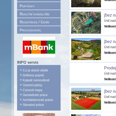
Velikost
Poptávky
Realitní kanceláře
[bez n
Ústí nad
Registrace / Ceník
Velikost
Provozovatel
[bez n
Ústí nad
Velikost
INFO servis
Prodej
Co je dobré vědět
Ústí nad
Definice pojmů
Velikost
Katastr nemovitostí
Územní plány
Cenové mapy
[bez n
Geodetické práce
Ústí nad
Architektonické práce
Velikost
Stavební práce