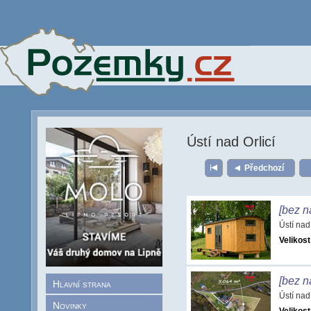
Ústí nad Orlicí
Předchozí
[bez n
Ústí nad
Velikost
[bez n
Hlavní strana
Ústí nad
Novinky