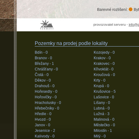
Barevné rozlišení:
Byt
provozovatel serveru -
info@
Pozemky na prodej podle lokality
Bdín -
0
Kozojedy -
0
Branov -
0
Krakov -
0
Břežany -
1
Krakovec -
0
Chrášťany -
0
Křivoklát -
0
Čistá -
0
Kroučová -
0
Děkov -
0
Krty -
0
Drahouš -
0
Krupá -
0
Hořesedly -
0
Krušovice -
5
Hořovičky -
0
Lašovice -
0
Hracholusky -
0
Lišany -
0
Hřebečníky -
0
Lubná -
0
Hředle -
0
Lužná -
3
Hvozd -
0
Malinová -
0
Janov -
0
Městečko -
0
Jesenice -
2
Milostín -
1
Kalivody -
0
Milý -
0