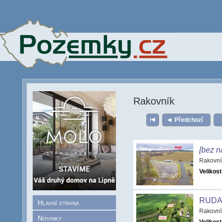
Rakovník
Předchozí
[bez n
Rakovní
Velikost
RUD
Hlavní strana
Rakovní
Novinky