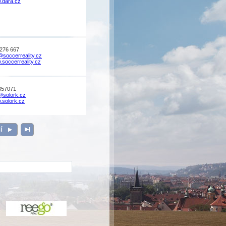
.dara.cz
276 667
@soccerreality.cz
soccerreality.cz
357071
@solork.cz
solork.cz
ší