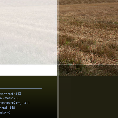
cký kraj -
282
a - město -
60
koslezský kraj -
333
 kraj -
148
nsko -
0