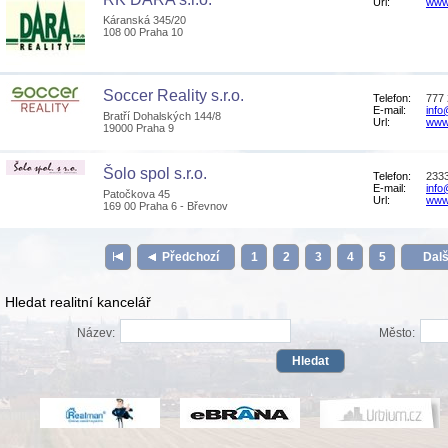
Url:
www
Káranská 345/20
108 00 Praha 10
Soccer Reality s.r.o.
Telefon:
777 
E-mail:
info
Bratří Dohalských 144/8
Url:
www.
19000 Praha 9
Šolo spol s.r.o.
Telefon:
233
E-mail:
info
Patočkova 45
Url:
www.
169 00 Praha 6 - Břevnov
Předchozí
1
2
3
4
5
Dal
Hledat realitní kancelář
Název:
Město: