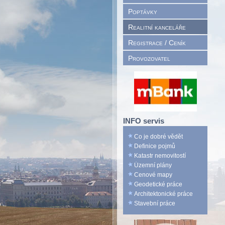
Poptávky
Realitní kanceláře
Registrace / Ceník
Provozovatel
INFO servis
Co je dobré vědět
Definice pojmů
Katastr nemovitostí
Územní plány
Cenové mapy
Geodetické práce
Architektonické práce
Stavební práce