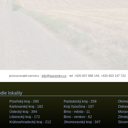
provozovatel serveru -
info@pozemky.cz
- tel: +420 607 688 144, +420 603 147 722
le lokality
Plzeňský kraj -
290
Pardubický kraj -
258
Olomou
Karlovarský kraj -
182
Kraj Vysočina -
107
Ostrav
Ústecký kraj -
394
Brno - město -
11
Moravs
Liberecký kraj -
172
Brno - venkov -
62
Zlínský
Královehradecký kraj -
212
Jihomoravský kraj -
347
Slove