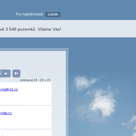
Pro registrované
LOGIN
ávě 3 548 pozemků. Vítáme Vás!
ší
zobrazuji 16 - 20 z 21
reality11.cz
relia.cz