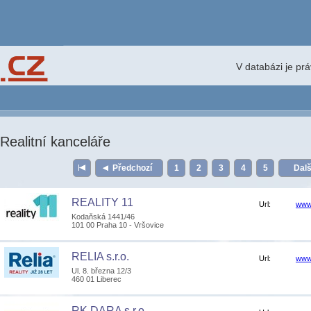
V databázi je pr
Realitní kanceláře
Předchozí
1
2
3
4
5
Dal
REALITY 11
Url:
www.
Kodaňská 1441/46
101 00 Praha 10 - Vršovice
RELIA s.r.o.
Url:
www.
Ul. 8. března 12/3
460 01 Liberec
RK DARA s.r.o.