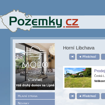
Horní Libchava
Předchozí
Prodej
Česká L
Velikost
Hlavní strana
Předchozí
Novinky