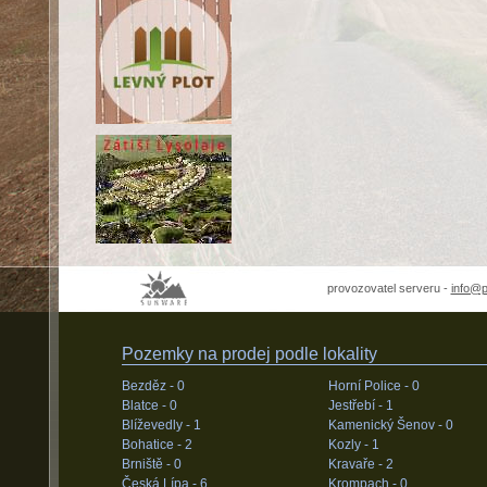
provozovatel serveru -
info@
Pozemky na prodej podle lokality
Bezděz -
0
Horní Police -
0
Blatce -
0
Jestřebí -
1
Blíževedly -
1
Kamenický Šenov -
0
Bohatice -
2
Kozly -
1
Brniště -
0
Kravaře -
2
Česká Lípa -
6
Krompach -
0