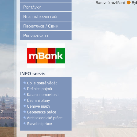
Barevné rozlišení:
Byt
Poptávky
Realitní kanceláře
Registrace / Ceník
Provozovatel
INFO servis
Co je dobré vědět
Definice pojmů
Katastr nemovitostí
Územní plány
Cenové mapy
Geodetické práce
Architektonické práce
Stavební práce