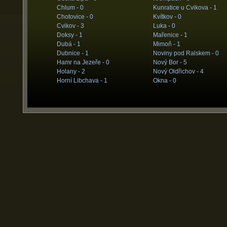
Chlum -
0
Kunratice u Cvikova -
1
Chotovice -
0
Kvítkov -
0
Cvikov -
3
Luka -
0
Doksy -
1
Mařenice -
1
Dubá -
1
Mimoň -
1
Dubnice -
1
Noviny pod Ralskem -
0
Hamr na Jezeře -
0
Nový Bor -
5
Holany -
2
Nový Oldřichov -
4
Horní Libchava -
1
Okna -
0