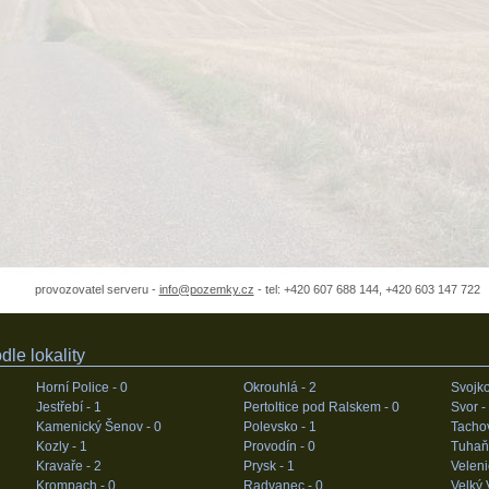
provozovatel serveru -
info@pozemky.cz
- tel: +420 607 688 144, +420 603 147 722
le lokality
Horní Police -
0
Okrouhlá -
2
Svojko
Jestřebí -
1
Pertoltice pod Ralskem -
0
Svor -
Kamenický Šenov -
0
Polevsko -
1
Tacho
Kozly -
1
Provodín -
0
Tuhaň
Kravaře -
2
Prysk -
1
Veleni
Krompach -
0
Radvanec -
0
Velký 