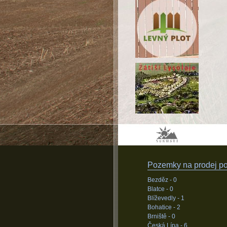
Pozemky na prodej pod
Bezděz -
0
Blatce -
0
Blíževedly -
1
Bohatice -
2
Brniště -
0
Česká Lípa -
6