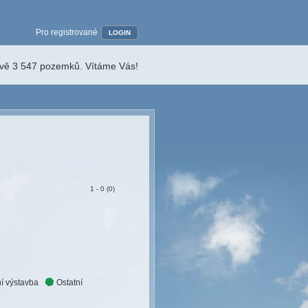
Pro registrované
LOGIN
ávě 3 547 pozemků. Vítáme Vás!
1 - 0 (0)
í výstavba
Ostatní