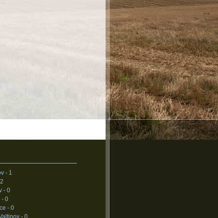
v -
1
2
v -
0
 -
0
ce -
0
Valtinov -
0