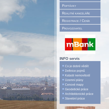
Poptávky
Realitní kanceláře
Registrace / Ceník
Provozovatel
INFO servis
Co je dobré vědět
Definice pojmů
Katastr nemovitostí
Územní plány
Cenové mapy
Geodetické práce
Architektonické práce
Stavební práce