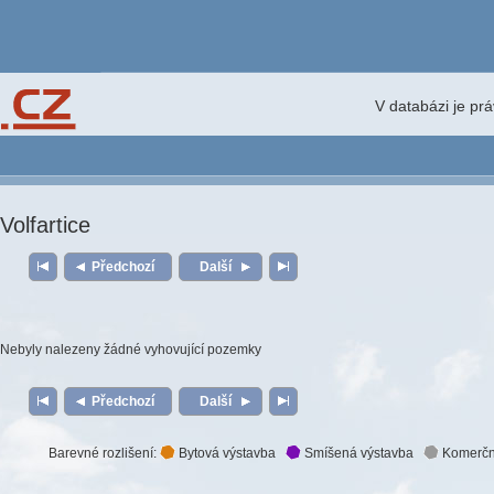
V databázi je pr
Volfartice
Předchozí
Další
Nebyly nalezeny žádné vyhovující pozemky
Předchozí
Další
Barevné rozlišení:
Bytová výstavba
Smíšená výstavba
Komerčn